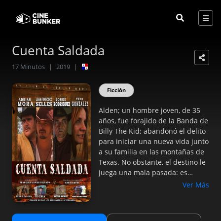
Cuenta Saldada
17
Minutos
|
2019
|
Ficción
Alden; un hombre joven, de 35
años, fue forajido de la Banda de
Billy The Kid; abandonó el delito
para iniciar una nueva vida junto
a su familia en las montañas de
Texas. No obstante, el destino le
juega una mala pasada: es
visitado por una banda familiar
Ver Más
de ladrones de terreno, quienes
irrumpen en su nuevo hogar,
llevándole Luto y dolor al