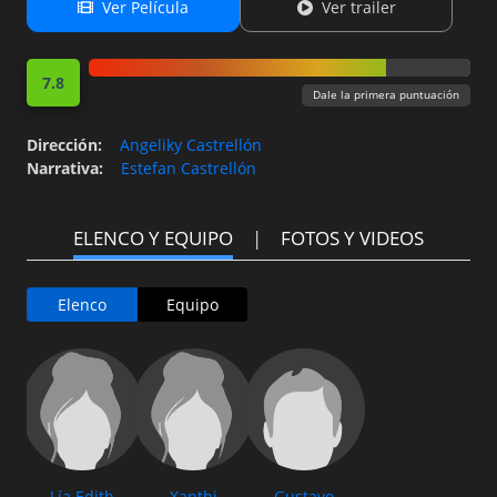
Ver Película
Ver trailer
7.8
Dale la primera puntuación
Dirección
:
Angeliky Castrellón
Narrativa
:
Estefan Castrellón
ELENCO Y EQUIPO
FOTOS Y VIDEOS
Elenco
Equipo
Lía Edith
Xanthi
Gustavo