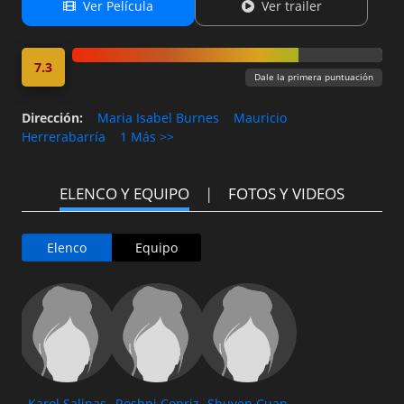
Ver Película
Ver trailer
7.3
Dale la primera puntuación
Dirección
:
Maria Isabel Burnes
Mauricio
Herrerabarría
1 Más >>
ELENCO Y EQUIPO
FOTOS Y VIDEOS
Elenco
Equipo
Karol Salinas
Roshni Copriz
Shuyen Cuan