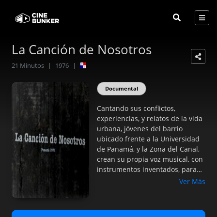
La Canción de Nosotros
21
Minutos
|
1976
|
Documental
Cantando sus conflictos,
experiencias, y relatos de la vida
urbana, jóvenes del barrio
ubicado frente a la Universidad
de Panamá, y la Zona del Canal,
crean su propia voz musical, con
instrumentos inventados, para
brindar ante la vida sus alegrías,
Ver Más
esperanzas, tristezas, y
definición a favor de recuperar
esa tierra ocupada.