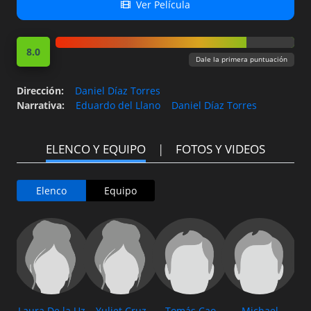
complejas consecuencias – no
Ver Película
han hecho más que empezar.
8.0
Dale la primera puntuación
Dirección
:
Daniel Díaz Torres
Narrativa
:
Eduardo del Llano
Daniel Díaz Torres
ELENCO Y EQUIPO
FOTOS Y VIDEOS
Elenco
Equipo
Laura De la Uz
Yuliet Cruz
Tomás Cao
Michael