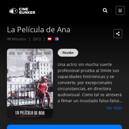
La Película de Ana
98
Minutos
|
2012
|
Ficción
Una actriz sin mucha suerte
profesional prueba al límite sus
capacidades histriónicas y se
convierte, por excepcionales
circunstancias, en directora
audiovisual. Como tal se atreverá
a filmar un inusitado falso-falso
documental acerca de la
Ver Más
prostitución en Cuba, que la
incluye entre las protagonistas.
Pero con ello sus peripecias – y