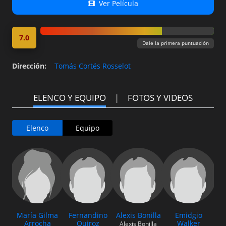
Ver Película
7.0
Dale la primera puntuación
Dirección
:
Tomás Cortés Rosselot
ELENCO Y EQUIPO
FOTOS Y VIDEOS
Elenco
Equipo
María Gilma
Fernandino
Alexis Bonilla
Emidgio
Ra
Arrocha
Quiroz
Walker
Alexis Bonilla
R