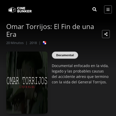
Omar Torrijos: El Fin de una
Era
20
Minutos
|
2018
|
Documental
Documental enfocado en la vida,
legado y las probables causas
del accidente aéreo que termino
con la vida del General Torrijos.