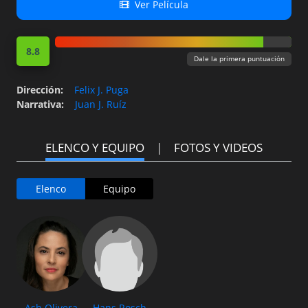
Ver Película
8.8
Dale la primera puntuación
Dirección
:
Felix J. Puga
Narrativa
:
Juan J. Ruíz
ELENCO Y EQUIPO
FOTOS Y VIDEOS
Elenco
Equipo
Ash Olivera
Hans Rosch