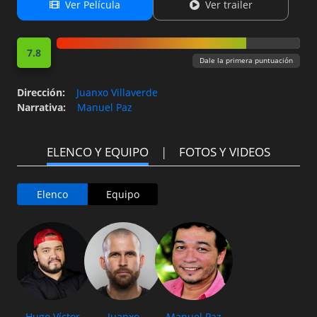
que buscan está a una puerta de
Ver Película
Ver trailer
su apartamento? Pa eso
estamos... A veces todo el apoyo
que necesitamos es hablar.
7.8
Dale la primera puntuación
Dirección
:
Juanxo Villaverde
Narrativa
:
Manuel Paz
ELENCO Y EQUIPO
FOTOS Y VIDEOS
Elenco
Equipo
Hugo Víctor
Juanxo
Manuel Paz