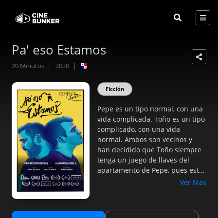
Pa' eso Estamos
20
Minutos
|
2020
|
Ficción
Pepe es un tipo normal, con una
vida complicada. Toño es un tipo
complicado, con una vida
normal. Ambos son vecinos y
han decidido que Toño siempre
tenga un juego de llaves del
apartamento de Pepe, pues este
siempre las pierde. Pero ¿qué
Ver Más
pasa cuando Toño se desaparece
un tiempo? ¿Qué pasa cuando
descubren que la mejor ayuda