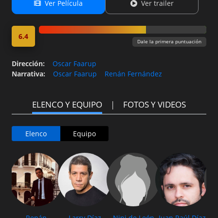
Ver Película
Ver trailer
6.4
Dale la primera puntuación
Dirección
:
Oscar Faarup
Narrativa
:
Oscar Faarup
Renán Fernández
ELENCO Y EQUIPO
FOTOS Y VIDEOS
Elenco
Equipo
Renán
Larry Díaz
Nini de León
Juan Raúl Díaz
Car