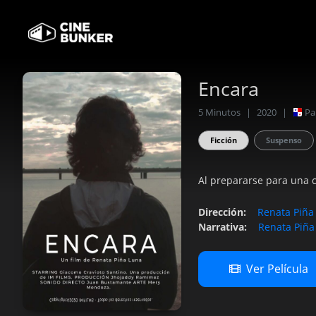
Encara
5
Minutos
|
2020
|
P
Ficción
Suspenso
Al prepararse para una c
Dirección
:
Renata Piña
Narrativa
:
Renata Piña
Ver Película